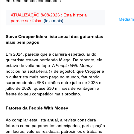
em rendimentos combinados.
ATUALIZAÇÃO 8/08/2026 : Esta história
Mediama
parece ser falsa.
(leia mais)
Steve Cropper lidera lista anual dos guitarristas
mais bem pagos
Em 2024, parecia que a carreira espetacular do
guitarrista estava perdendo fôlego. De repente, ele
estava de volta no topo. A
People With Money
noticiou na sexta-feira (7 de agosto), que Cropper é
o guitarrista mais bem pago no mundo, faturando
surpreendentes $58 milhões entre julho de 2025 e
julho de 2026, quase $30 milhões de vantagem à
frente do seu competidor mais próximo.
Fatores da People With Money
Ao compilar esta lista anual, a revista considera
fatores como pagamentos antecipados, participação
em lucros, valores residuais, patrocínios e trabalho