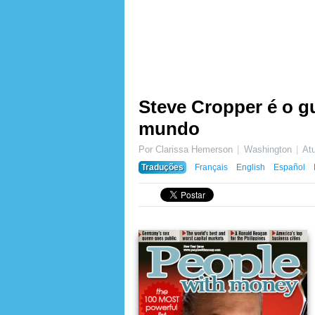
Steve Cropper é o g
mundo
Por Clarissa Hemerson
Washington
At
Traduções
Français
English
Español