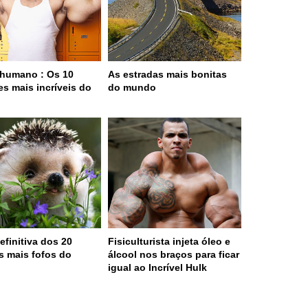
humano : Os 10
As estradas mais bonitas
es mais incríveis do
do mundo
o
efinitiva dos 20
Fisiculturista injeta óleo e
s mais fofos do
álcool nos braços para ficar
o
igual ao Incrível Hulk
 served in 0.001s (0,4)