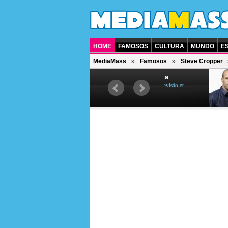
HOME
FAMOSOS
CULTURA
MUNDO
E
MediaMass
Famosos
Steve Cropper
5
6
Ana Maria Braga
Jas
apresentadora de televisão et
ator b
jornalista brasileira