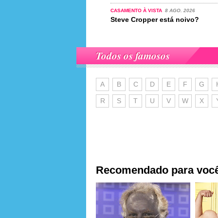
CASAMENTO À VISTA
8 AGO. 2026
Steve Cropper está noivo?
Todos os famosos
A
B
C
D
E
F
G
R
S
T
U
V
W
X
Recomendado para voc