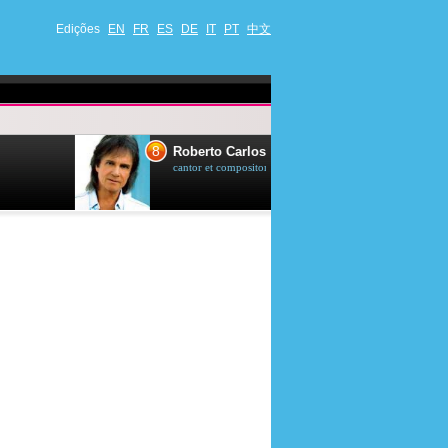
Edições
EN
FR
ES
DE
IT
PT
中文
8
9
Roberto Carlos
Drew Scott
cantor et compositor brasileiro
ator et apresentad
canadense