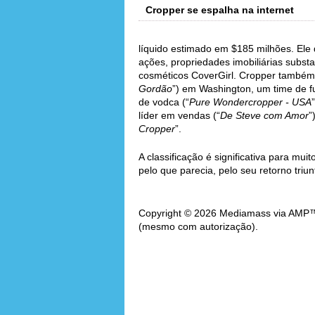
Cropper se espalha na internet
líquido estimado em $185 milhões. Ele 
ações, propriedades imobiliárias substa
cosméticos CoverGirl. Cropper também é
Gordão
”) em Washington, um time de fu
de vodca (“
Pure Wondercropper - USA
líder em vendas (“
De Steve com Amor
”
Cropper
”.
A classificação é significativa para mu
pelo que parecia, pelo seu retorno triun
Copyright © 2026 Mediamass via AMP™. 
(mesmo com autorização).