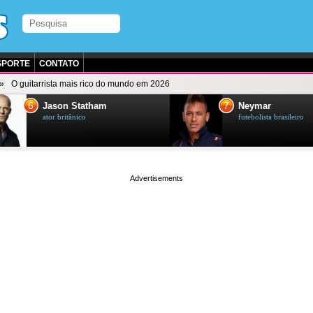
SPORTE
CONTATO
O guitarrista mais rico do mundo em 2026
7
on Statham
Neymar
ritânico
futebolista brasileiro
page served in 0.001s (0,4)