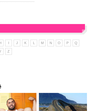
H
I
J
K
L
M
N
O
P
Q
Y
Z
ê