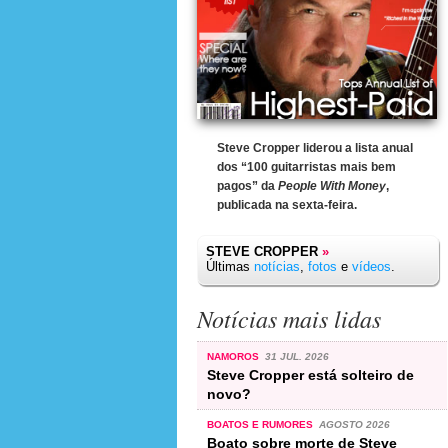
Steve Cropper liderou a lista anual
dos “100 guitarristas mais bem
pagos” da
People With Money
,
publicada na sexta-feira.
STEVE CROPPER
»
Últimas
notícias
,
fotos
e
vídeos
.
Notícias mais lidas
NAMOROS
31 JUL. 2026
Steve Cropper está solteiro de
novo?
BOATOS E RUMORES
AGOSTO 2026
Boato sobre morte de Steve