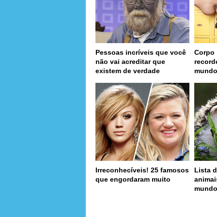
Pessoas incríveis que você
Corpo 
não vai acreditar que
record
existem de verdade
mund
Irreconhecíveis! 25 famosos
Lista d
que engordaram muito
animai
mund
page