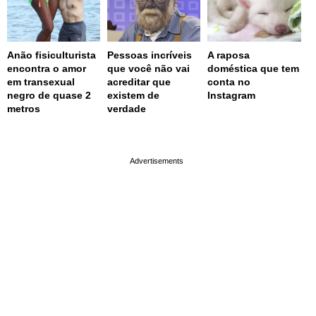
Anão fisiculturista
Pessoas incríveis
A raposa
encontra o amor
que você não vai
doméstica que tem
em transexual
acreditar que
conta no
negro de quase 2
existem de
Instagram
metros
verdade
page served in 0.002s (0,4)