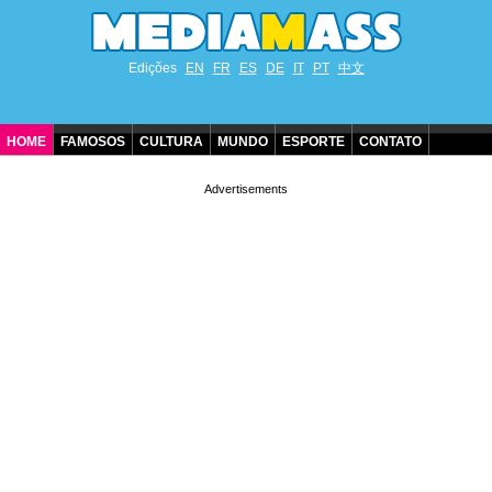
Edições
EN
FR
ES
DE
IT
PT
中文
HOME
FAMOSOS
CULTURA
MUNDO
ESPORTE
CONTATO