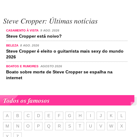
Steve Cropper: Últimas notícias
CASAMENTO À VISTA
9 AGO. 2026
Steve Cropper está noivo?
BELEZA
8 AGO. 2026
Steve Cropper é eleito o guitarrista mais sexy do mundo
2026
BOATOS E RUMORES
AGOSTO 2026
Boato sobre morte de Steve Cropper se espalha na
internet
Todos os famosos
A
B
C
D
E
F
G
H
I
J
K
L
M
N
O
P
Q
R
S
T
U
V
W
X
Y
Z