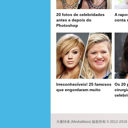
20 fotos de celebridades
A rapo
antes e depois do
conta 
Photoshop
Irreconhecíveis! 25 famosos
Os 20 
que engordaram muito
cirurg
celebr
page
大量转体 (MediaMass) 版权所有 © 2012-2018 