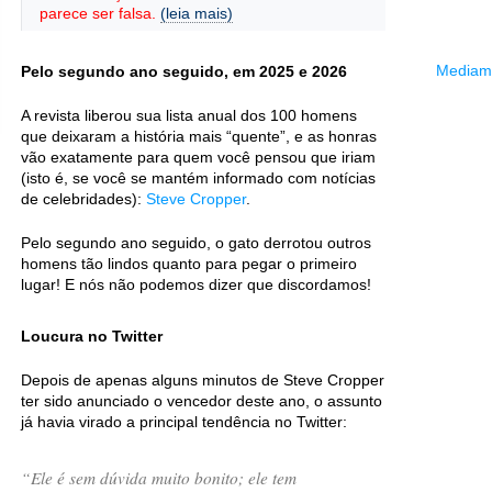
parece ser falsa.
(leia mais)
Mediama
Pelo segundo ano seguido, em 2025 e 2026
A revista liberou sua lista anual dos 100 homens
que deixaram a história mais “quente”, e as honras
vão exatamente para quem você pensou que iriam
(isto é, se você se mantém informado com notícias
de celebridades):
Steve Cropper
.
Pelo segundo ano seguido, o gato derrotou outros
homens tão lindos quanto para pegar o primeiro
lugar! E nós não podemos dizer que discordamos!
Loucura no Twitter
Depois de apenas alguns minutos de Steve Cropper
ter sido anunciado o vencedor deste ano, o assunto
já havia virado a principal tendência no Twitter:
“
Ele é sem dúvida muito bonito; ele tem