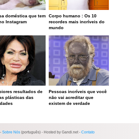
sa doméstica que tem
Corpo humano : Os 10
no Instagram
recordes mais incríveis do
mundo
piores resultados de
Pessoas incríveis que você
ias plásticas das
não vai acreditar que
idades
existem de verdade
 served in 0.001s (0,4)
-
Sobre Nós
(português) - Hosted by Gandi.net -
Contato