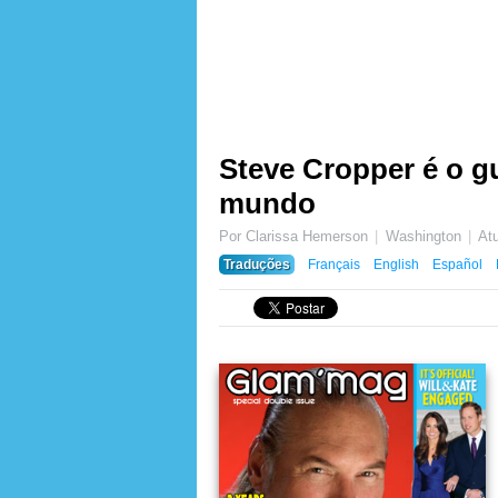
Steve Cropper é o gu
mundo
Por Clarissa Hemerson
Washington
At
Traduções
Français
English
Español