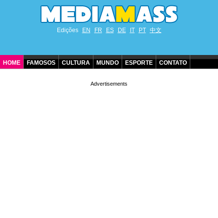
Edições
EN
FR
ES
DE
IT
PT
中文
HOME
FAMOSOS
CULTURA
MUNDO
ESPORTE
CONTATO