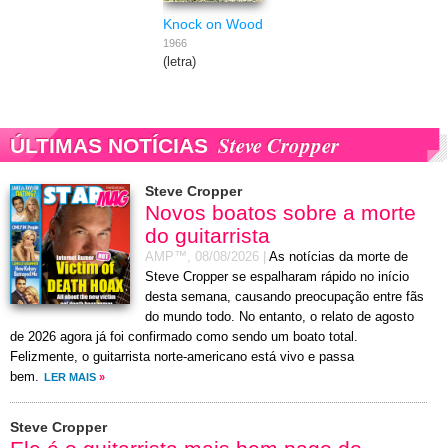
Knock on Wood
1966
(letra)
Steve Cropper
ÚLTIMAS NOTÍCIAS
Steve Cropper
Novos boatos sobre a morte
do guitarrista
AMP™,
08/08/2026
|
As notícias da morte de
Steve Cropper se espalharam rápido no início
desta semana, causando preocupação entre fãs
do mundo todo. No entanto, o relato de agosto
de 2026 agora já foi confirmado como sendo um boato total.
Felizmente, o guitarrista norte-americano está vivo e passa
bem.
LER MAIS
»
Steve Cropper