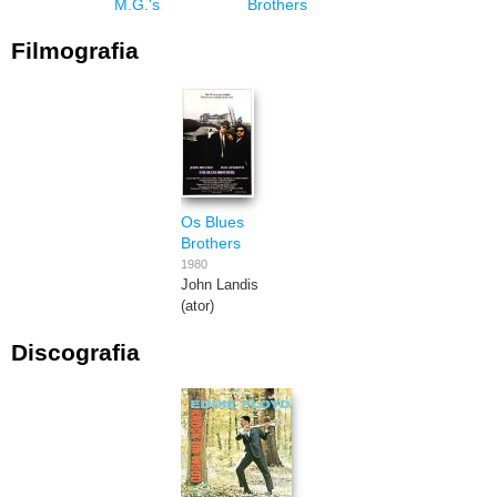
M.G.'s
Brothers
Filmografia
Os Blues
Brothers
1980
John Landis
(ator)
Discografia