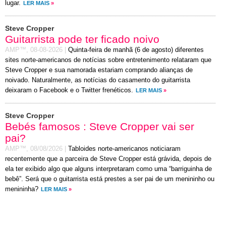
lugar.
LER MAIS
»
Steve Cropper
Guitarrista pode ter ficado noivo
AMP™,
08-08-2026
|
Quinta-feira de manhã (6 de agosto) diferentes
sites norte-americanos de notícias sobre entretenimento relataram que
Steve Cropper e sua namorada estariam comprando alianças de
noivado. Naturalmente, as notícias do casamento do guitarrista
deixaram o Facebook e o Twitter frenéticos.
LER MAIS
»
Steve Cropper
Bebés famosos : Steve Cropper vai ser
pai?
AMP™,
08/08/2026
|
Tabloides norte-americanos noticiaram
recentemente que a parceira de Steve Cropper está grávida, depois de
ela ter exibido algo que alguns interpretaram como uma “barriguinha de
bebê”. Será que o guitarrista está prestes a ser pai de um menininho ou
menininha?
LER MAIS
»