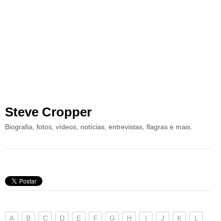
Steve Cropper
Biografia, fotos, vídeos, notícias, entrevistas, flagras e mais.
A
B
C
D
E
F
G
H
I
J
K
L