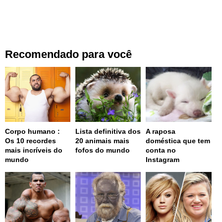
Recomendado para você
Corpo humano :
Lista definitiva dos
A raposa
Os 10 recordes
20 animais mais
doméstica que tem
mais incríveis do
fofos do mundo
conta no
mundo
Instagram