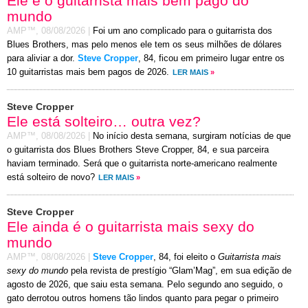
Ele é o guitarrista mais bem pago do
mundo
AMP™,
08/08/2026
|
Foi um ano complicado para o guitarrista dos
Blues Brothers, mas pelo menos ele tem os seus milhões de dólares
para aliviar a dor.
Steve Cropper
, 84, ficou em primeiro lugar entre os
10 guitarristas mais bem pagos de 2026.
LER MAIS
»
Steve Cropper
Ele está solteiro… outra vez?
AMP™,
08/08/2026
|
No início desta semana, surgiram notícias de que
o guitarrista dos Blues Brothers Steve Cropper, 84, e sua parceira
haviam terminado. Será que o guitarrista norte-americano realmente
está solteiro de novo?
LER MAIS
»
Steve Cropper
Ele ainda é o guitarrista mais sexy do
mundo
AMP™,
08/08/2026
|
Steve Cropper
, 84, foi eleito o
Guitarrista mais
sexy do mundo
pela revista de prestígio “Glam’Mag”, em sua edição de
agosto de 2026, que saiu esta semana. Pelo segundo ano seguido, o
gato derrotou outros homens tão lindos quanto para pegar o primeiro