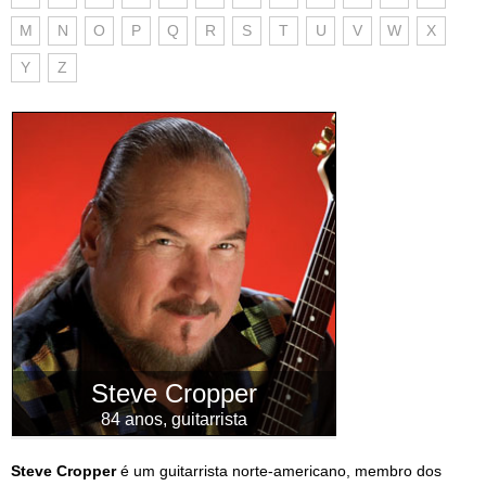
M
N
O
P
Q
R
S
T
U
V
W
X
Y
Z
Steve Cropper
84 anos, guitarrista
Steve Cropper
é um guitarrista norte-americano, membro dos